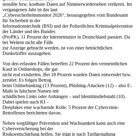
sensible bzw. kostbare Daten auf Nimmerwiedersehen verlieren. Im
vergangenen Jahr ist das laut
„Cybersicherheitsmonitor 2026“, herausgegeben vom Bundesamt
für Sicherheit in der
Informationstechnik (BSI) und der Polizeilichen Kriminalprävention
der Länder und des Bundes
(ProPK), 11 Prozent der Internetnutzer in Deutschland passiert. Da
bei Weitem nicht alle Fälle
zur Anzeige gebracht werden, ist von einer beträchtlichen
Dunkelziffer auszugehen.
Von den erfassten Fällen betreffen 22 Prozent den vermeintlichen
Kauf in Onlineshops, die gar
nicht real existierten. Bei 18 Prozent wurden Daten entwendet bzw.
zerstört. Es folgen Betrug
beim Onlinebanking (13 Prozent), Phishing-Attacken (12) – also E-
Mails in falschem Namen mit
schädlichen Links oder Anhängen – und Identitätsdiebstahl (10).
Dabei spielen auch KI –
Deepfakes eine wachsende Rolle: 5 Prozent der Cybercrime-
Betroffenen berichteten davon.
Neben sorgfältiger Prävention und Wachsamkeit kann auch eine
Cyberversicherung bei der
Risikoentschärfung helfen. Sie trägt je nach Tarifgestaltung